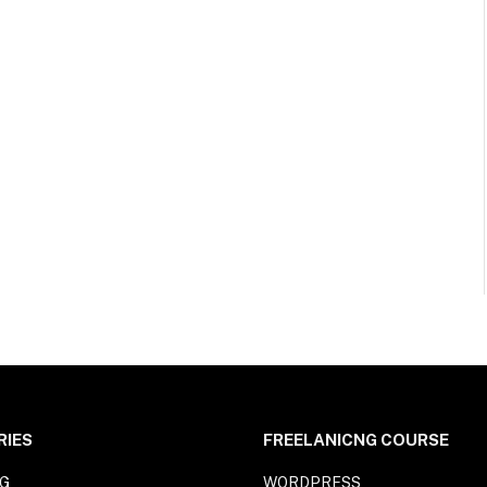
RIES
FREELANICNG COURSE
G
WORDPRESS