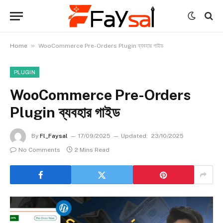
»
Home
WooCommerce Pre-Orders Plugin ব্যবহার গাইড
PLUGIN
WooCommerce Pre-Orders
Plugin ব্যবহার গাইড
By
Fl_Faysal
17/09/2025
Updated:
23/10/2025
No Comments
2 Mins Read