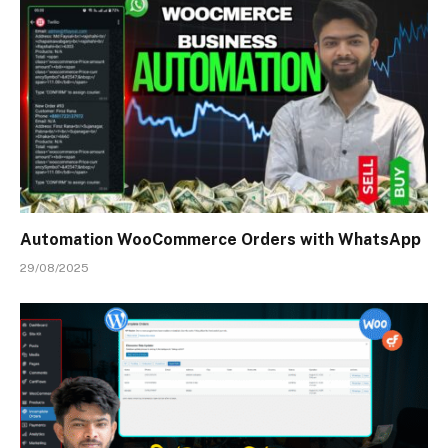
Automation WooCommerce Orders with WhatsApp
29/08/2025