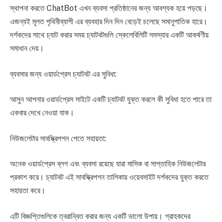
স্থাপনা করতে ChatBot এখন ব্যবসা প্রতিষ্ঠানের জন্য আবশ্যক হয়ে পড়ছে।
এজন্যই মূলত পৃথিবীব্যাপী এর ব্যবহার দিন দিন বেড়েই চলেছে সমানুপাতিক হারে।
দর্শকদের সাথে চ্যাট করার সময় চ্যাটবটগুলি স্কেলেবিলিটি সমস্যার একটি আকর্ষণীয়
সমাধান দেয়।
ব্যবসার জন্য ওয়ার্ডপ্রেস চ্যাটবট এর সুবিধা:
আসুন আপনার ওয়ার্ডপ্রেস সাইটে একটি চ্যাটবট যুক্ত করলে কী সুবিধা হতে পারে তা
একবার দেখে নেওয়া যাক।
নিউজলেটার সাবস্ক্রিপশন পেতে সহায়তা:
অনেক ওয়ার্ডপ্রেস ব্লগ এবং ব্যবসা রয়েছে যারা মাসিক বা সাপ্তাহিক নিউজলেটার
প্রকাশ করে। চ্যাটবট এই সাবস্ক্রিপশন তালিকায় ওয়েবসাইট দর্শকদের যুক্ত করতে
সহায়তা করে।
এটি বিজ্ঞপ্তিগুলিকে ত্বরান্বিত করার জন্য একটি ভালো উপায়। গ্রাহকদের