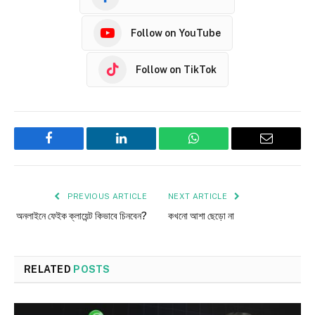
Follow on YouTube
Follow on TikTok
Facebook
LinkedIn
WhatsApp
Email
PREVIOUS ARTICLE
NEXT ARTICLE
অনলাইনে ফেইক ক্লায়েন্ট কিভাবে চিনবেন?
কখনো আশা ছেড়ো না
RELATED
POSTS