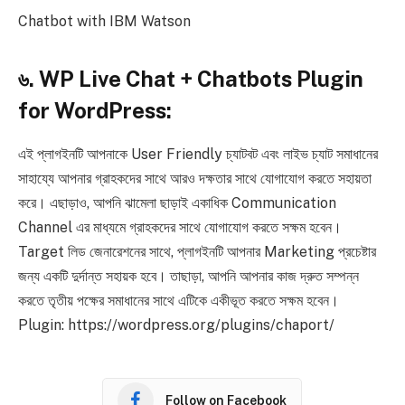
Chatbot with IBM Watson
৬. WP Live Chat + Chatbots Plugin
for WordPress:
এই প্লাগইনটি আপনাকে User Friendly চ্যাটবট এবং লাইভ চ্যাট সমাধানের
সাহায্যে আপনার গ্রাহকদের সাথে আরও দক্ষতার সাথে যোগাযোগ করতে সহায়তা
করে। এছাড়াও, আপনি ঝামেলা ছাড়াই একাধিক Communication
Channel এর মাধ্যমে গ্রাহকদের সাথে যোগাযোগ করতে সক্ষম হবেন।
Target লিড জেনারেশনের সাথে, প্লাগইনটি আপনার Marketing প্রচেষ্টার
জন্য একটি দুর্দান্ত সহায়ক হবে। তাছাড়া, আপনি আপনার কাজ দ্রুত সম্পন্ন
করতে তৃতীয় পক্ষের সমাধানের সাথে এটিকে একীভূত করতে সক্ষম হবেন।
Plugin: https://wordpress.org/plugins/chaport/
Follow on Facebook