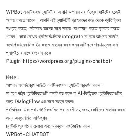
WPBot একটি সহজ চ্যাটবট যা আপনি আপনার ওয়ার্ডপ্রেস সাইটে সহজেই
অ্যাড করতে পারেন। আপনি এই চ্যাটবটটি গ্রাহকদের কাছ থেকে প্রতিক্রিয়া
সংগ্রহ করতে, সেইসাথে তাদের সাথে সহজে যোগাযোগ করতে ব্যবহার করতে
পারেন। ভাষা বোঝার প্ল্যাটফর্মগুলিকে integrate না করে আপনার সাইটে
কথোপকথনের ডিজাইন করতে সাহায্য করার জন্য এটি কথোপকথনমূলক ফর্ম
প্লাগইনের সাথে সংযোগ করে৷
Plugin: https://wordpress.org/plugins/chatbot/
ফিচারস :
আপনার ওয়ার্ডপ্রেস সাইটে একটি ভাসমান চ্যাটবট প্রদর্শন করুন।
সাধারণ পাঠ্য প্রতিক্রিয়াগুলি কনফিগার করুন বা AI-ভিত্তিক প্রতিক্রিয়াগুলির
জন্য DialogFlow এর সাথে সংহত করুন৷
প্রতিক্রিয়া এবং প্রায়শই জিজ্ঞাসিত প্রশ্নাবলী সহ ব্যবহারকারীদের সাহায্য করার
জন্য অন্তর্নির্মিত অভিপ্রায়।
চ্যাটবট প্রদর্শনের চেহারা এবং অবস্থান কাস্টমাইজ করুন।
WPBot – CHATBOT