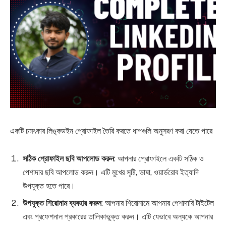
একটি চমৎকার লিঙ্কডইন প্রোফাইল তৈরি করতে ধাপগুলি অনুসরণ করা যেতে পারে
সঠিক প্রোফাইল ছবি আপলোড করুন
: আপনার প্রোফাইলে একটি সঠিক ও
পেশাদার ছবি আপলোড করুন। এটি মুখের সৃষ্টি, ভাষা, ওয়ার্ডরোব ইত্যাদি
উপযুক্ত হতে পারে।
উপযুক্ত শিরোনাম ব্যবহার করুন
: আপনার শিরোনামে আপনার পেশাদারি টাইটেল
এবং প্রফেশনাল প্রকারের তালিকাভুক্ত করুন। এটি যেভাবে অন্যকে আপনার